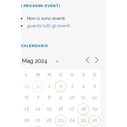
I PROSSIMI EVENTI
Non ci sono eventi
guarda tutti gli eventi
CALENDARIO
L
M
M
G
V
S
D
29
1
3
4
5
30
2
6
7
8
9
10
11
12
13
14
15
16
17
19
18
20
21
22
24
23
25
26