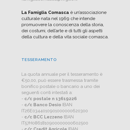
La Famiglia Comasca
è un’associazione
culturale nata nel 1969 che intende
promuovere la conoscenza della storia,
dei costumi, dell’arte e di tutti gli aspetti
della cultura e della vita sociale comasca.
TESSERAMENTO
La quota annuale per il tesseramento è
€50,00, può essere trasmessa tramite
bonifico postale o bancario a uno dei
seguenti conti intestati a:
-
c/c postale n 13619226
-
c/c Banco Desio
IBAN
IT26E0344010901000000620300
-
c/c BCC Lezzeno
IBAN
IT57H0861810900000000602500
-
c/c Credit Agricole
IBAN