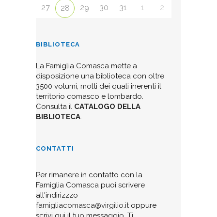
27
29
30
31
1
2
28
BIBLIOTECA
La Famiglia Comasca mette a
disposizione una biblioteca con oltre
3500 volumi, molti dei quali inerenti il
territorio comasco e lombardo.
Consulta il
CATALOGO DELLA
BIBLIOTECA
.
CONTATTI
Per rimanere in contatto con la
Famiglia Comasca puoi scrivere
all'indirizzzo
famigliacomasca@virgilio.it
oppure
scrivi qui il tuo messaggio. Ti