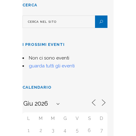
CERCA
I PROSSIMI EVENTI
Non ci sono eventi
guarda tutti gli eventi
CALENDARIO
L
M
M
G
V
S
D
1
2
3
4
5
6
7