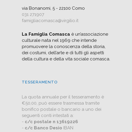
via Bonanomi, 5 - 22100 Como
031 271907
famigliacomasca@virgilio.it
La Famiglia Comasca
è un’associazione
culturale nata nel 1969 che intende
promuovere la conoscenza della storia,
dei costumi, dell’arte e di tutti gli aspetti
della cultura e della vita sociale comasca.
TESSERAMENTO
La quota annuale per il tesseramento è
€50,00, può essere trasmessa tramite
bonifico postale o bancario a uno dei
seguenti conti intestati a:
-
c/c postale n 13619226
-
c/c Banco Desio
IBAN