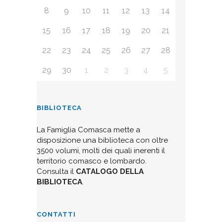
8
9
10
11
12
13
14
15
16
17
18
19
20
21
22
23
24
25
26
27
28
29
30
1
2
3
4
5
BIBLIOTECA
La Famiglia Comasca mette a
disposizione una biblioteca con oltre
3500 volumi, molti dei quali inerenti il
territorio comasco e lombardo.
Consulta il
CATALOGO DELLA
BIBLIOTECA
.
CONTATTI