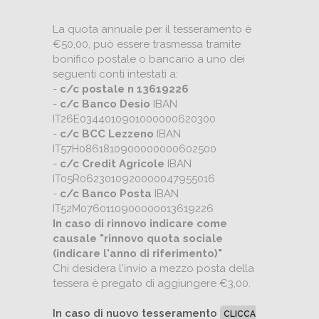
La quota annuale per il tesseramento è
€50,00, può essere trasmessa tramite
bonifico postale o bancario a uno dei
seguenti conti intestati a:
-
c/c postale n 13619226
-
c/c Banco Desio
IBAN
IT26E0344010901000000620300
-
c/c BCC Lezzeno
IBAN
IT57H0861810900000000602500
-
c/c Credit Agricole
IBAN
IT05R0623010920000047955016
-
c/c Banco Posta
IBAN
IT52M0760110900000013619226
In caso di rinnovo indicare come
causale "rinnovo quota sociale
(indicare l'anno di riferimento)"
Chi desidera l'invio a mezzo posta della
tessera è pregato di aggiungere €3,00.
In caso di nuovo tesseramento
CLICCA