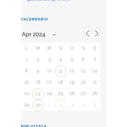
CALENDARIO
L
M
M
G
V
S
D
1
2
3
4
5
6
7
8
9
10
12
13
14
11
15
16
17
18
19
20
21
22
24
25
26
27
28
23
29
1
3
4
5
30
2
BIBLIOTECA