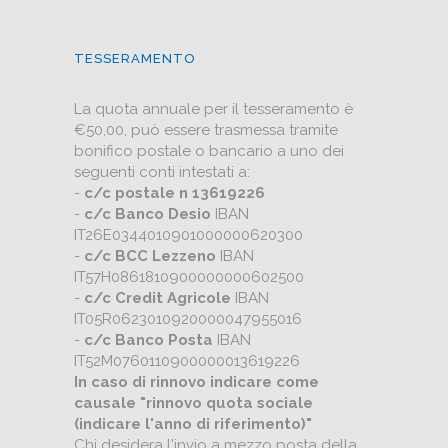
TESSERAMENTO
La quota annuale per il tesseramento è
€50,00, può essere trasmessa tramite
bonifico postale o bancario a uno dei
seguenti conti intestati a:
-
c/c postale n 13619226
-
c/c Banco Desio
IBAN
IT26E0344010901000000620300
-
c/c BCC Lezzeno
IBAN
IT57H0861810900000000602500
-
c/c Credit Agricole
IBAN
IT05R0623010920000047955016
-
c/c Banco Posta
IBAN
IT52M0760110900000013619226
In caso di rinnovo indicare come
causale "rinnovo quota sociale
(indicare l'anno di riferimento)"
Chi desidera l'invio a mezzo posta della