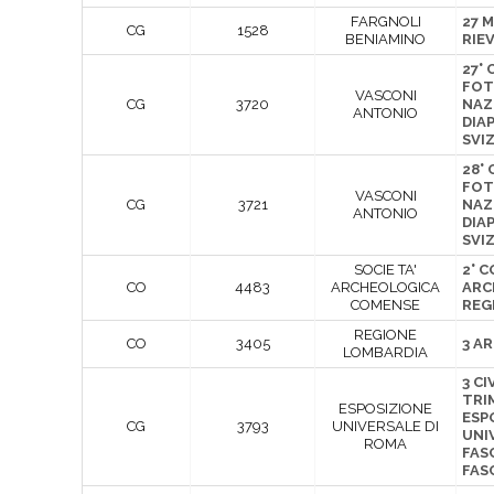
FARGNOLI
27 M
CG
1528
BENIAMINO
RIE
27°
FOT
VASCONI
CG
3720
NAZ
ANTONIO
DIAP
SVI
28°
FOT
VASCONI
CG
3721
NAZ
ANTONIO
DIAP
SVI
SOCIE TA'
2° 
CO
4483
ARCHEOLOGICA
ARC
COMENSE
REG
REGIONE
CO
3405
3 A
LOMBARDIA
3 CI
TRI
ESPOSIZIONE
ESP
CG
3793
UNIVERSALE DI
UNI
ROMA
FAS
FAS