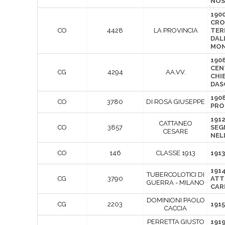
NOS
1900
CRO
CO
4428
LA PROVINCIA
TER
DALL
MO
190
CEN
CG
4294
AA.VV.
CHIE
DAS
190
CO
3780
DI ROSA GIUSEPPE
PRO
191
CATTANEO
CO
3857
SEG
CESARE
NEL
CO
146
CLASSE 1913
1913
1914
TUBERCOLOTICI DI
CG
3790
ATT
GUERRA - MILANO
CAR
DOMINIONI PAOLO
CG
2203
1915
CACCIA
PERRETTA GIUSTO
1919