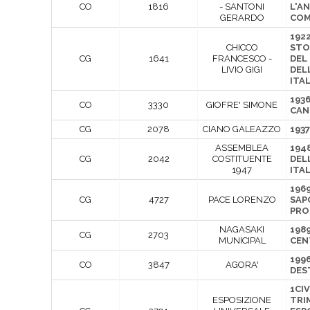
CO
1816
- SANTONI
L'A
GERARDO
CO
1922
CHICCO
STO
CG
1641
FRANCESCO -
DEL
LIVIO GIGI
DEL
ITAL
1936
CO
3330
GIOFRE' SIMONE
CAN
CG
2078
CIANO GALEAZZO
1937
ASSEMBLEA
1948
CG
2042
COSTITUENTE
DEL
1947
ITA
1969
CG
4727
PACE LORENZO
SAP
PRO
NAGASAKI
198
CG
2703
MUNICIPAL
CEN
1996
CO
3847
AGORA'
DES
1CIV
ESPOSIZIONE
TRI