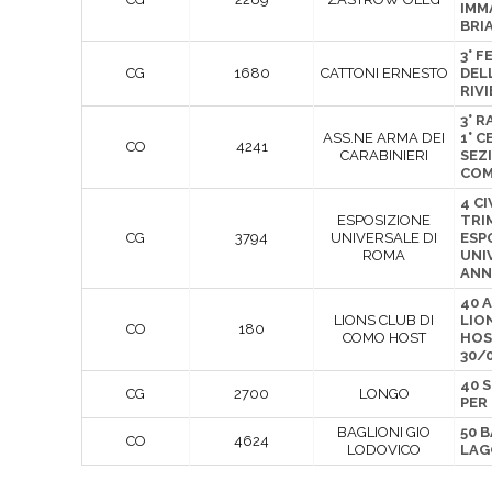
IMM
BRI
3° F
CG
1680
CATTONI ERNESTO
DEL
RIV
3° 
ASS.NE ARMA DEI
1° 
CO
4241
CARABINIERI
SEZ
COM
4 CI
ESPOSIZIONE
TRI
CG
3794
UNIVERSALE DI
ESP
ROMA
UNI
ANNO
40 A
LIONS CLUB DI
LIO
CO
180
COMO HOST
HOS
30/
40 
CG
2700
LONGO
PER
BAGLIONI GIO
50 B
CO
4624
LODOVICO
LAG