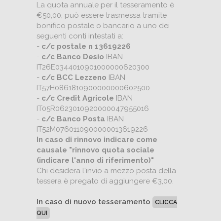
La quota annuale per il tesseramento è
€50,00, può essere trasmessa tramite
bonifico postale o bancario a uno dei
seguenti conti intestati a:
-
c/c postale n 13619226
-
c/c Banco Desio
IBAN
IT26E0344010901000000620300
-
c/c BCC Lezzeno
IBAN
IT57H0861810900000000602500
-
c/c Credit Agricole
IBAN
IT05R0623010920000047955016
-
c/c Banco Posta
IBAN
IT52M0760110900000013619226
In caso di rinnovo indicare come
causale "rinnovo quota sociale
(indicare l'anno di riferimento)"
Chi desidera l'invio a mezzo posta della
tessera è pregato di aggiungere €3,00.
In caso di nuovo tesseramento
CLICCA
QUI