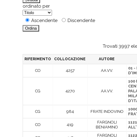
ordinato per
Ascendente
Discendente
Trovati 3997 ele
RIFERIMENTO
COLLOCAZIONE
AUTORE
01 -
CO
4257
AA.VV.
D'I
100
CEN
CG
4270
AA.VV.
PAL
MIL
D'IT
100
CG
984
FRATE INDOVINO
FRA
FARGNOLI
112
CO
419
BENIAMINO
ALL
FARGNOLI
112