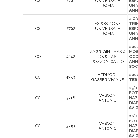
CG
3791
UNIVERSALE
ESP
ROMA
UNI
ANN
2 CI
ESPOSIZIONE
TRI
CG
3792
UNIVERSALE
ESP
ROMA
UNI
ANN
200 
ANGRI GIN - MAX &
MOS
CO
4142
DOUGLAS -
OCC
POZZONI CARLO
ANN
SOC
MERMOD -
200
CG
4359
GASSER VIVIANE
TER
25°
FOT
VASCONI
CG
3718
NAZ
ANTONIO
DIAP
SVI
26°
FOT
VASCONI
CG
3719
NAZ
ANTONIO
DIAP
SVI