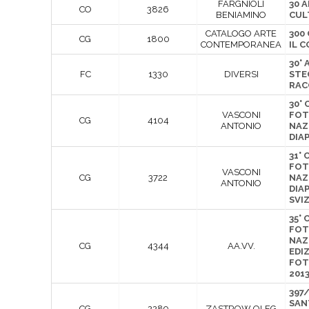
FARGNIOLI
30 A
CO
3826
BENIAMINO
CUL
CATALOGO ARTE
300 
CG
1800
CONTEMPORANEA
IL 
30°
FC
1330
DIVERSI
STE
RAC
30°
VASCONI
FOT
CG
4104
ANTONIO
NAZ
DIA
31°
FOT
VASCONI
CG
3722
NAZ
ANTONIO
DIAP
SVI
35°
FOT
NAZ
CG
4344
AA.VV.
EDI
FOT
201
397
SAN
CG
2289
ZASTROW OLEG