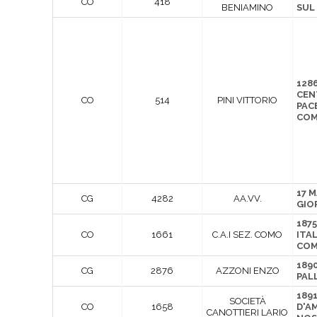
CO
418
BENIAMINO
SUL
128
CEN
CO
514
PINI VITTORIO
PAC
CO
17 
CG
4282
AA.VV.
GIO
1875
CO
1661
C.A.I SEZ. COMO
ITAL
CO
1890
CG
2876
AZZONI ENZO
PAL
189
SOCIETÀ
CO
1658
D'A
CANOTTIERI LARIO