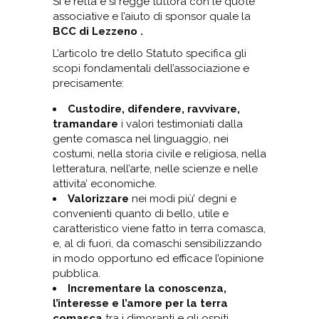
Si è retta e si regge tuttora con le quote
associative e l’aiuto di sponsor quale la
BCC di Lezzeno
.
L’articolo tre dello Statuto specifica gli
scopi fondamentali dell’associazione e
precisamente:
Custodire, difendere, ravvivare,
tramandare
i valori testimoniati dalla
gente comasca nel linguaggio, nei
costumi, nella storia civile e religiosa, nella
letteratura, nell’arte, nelle scienze e nelle
attivita’ economiche.
Valorizzare
nei modi più’ degni e
convenienti quanto di bello, utile e
caratteristico viene fatto in terra comasca,
e, al di fuori, da comaschi sensibilizzando
in modo opportuno ed efficace l’opinione
pubblica.
Incrementare la conoscenza,
l’interesse e l’amore per la terra
comasca
tra i dimoranti e gli ospiti