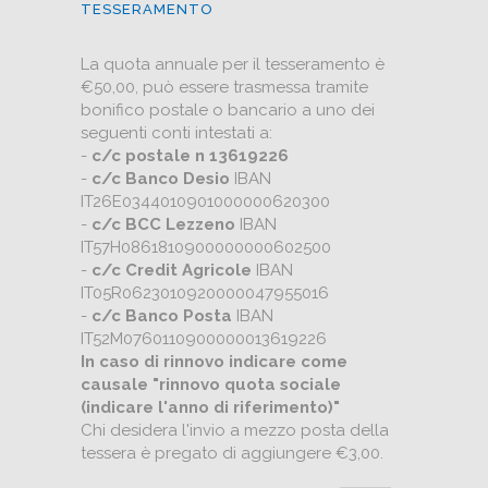
TESSERAMENTO
La quota annuale per il tesseramento è
€50,00, può essere trasmessa tramite
bonifico postale o bancario a uno dei
seguenti conti intestati a:
-
c/c postale n 13619226
-
c/c Banco Desio
IBAN
IT26E0344010901000000620300
-
c/c BCC Lezzeno
IBAN
IT57H0861810900000000602500
-
c/c Credit Agricole
IBAN
IT05R0623010920000047955016
-
c/c Banco Posta
IBAN
IT52M0760110900000013619226
In caso di rinnovo indicare come
causale "rinnovo quota sociale
(indicare l'anno di riferimento)"
Chi desidera l'invio a mezzo posta della
tessera è pregato di aggiungere €3,00.