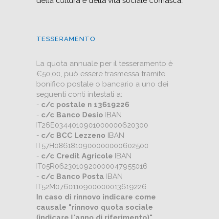
della cultura e della vita sociale comasca.
TESSERAMENTO
La quota annuale per il tesseramento è
€50,00, può essere trasmessa tramite
bonifico postale o bancario a uno dei
seguenti conti intestati a:
-
c/c postale n 13619226
-
c/c Banco Desio
IBAN
IT26E0344010901000000620300
-
c/c BCC Lezzeno
IBAN
IT57H0861810900000000602500
-
c/c Credit Agricole
IBAN
IT05R0623010920000047955016
-
c/c Banco Posta
IBAN
IT52M0760110900000013619226
In caso di rinnovo indicare come
causale "rinnovo quota sociale
(indicare l'anno di riferimento)"