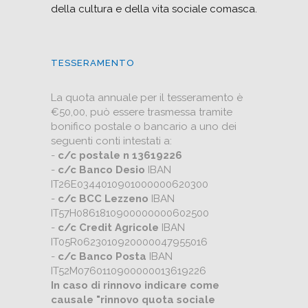
della cultura e della vita sociale comasca.
TESSERAMENTO
La quota annuale per il tesseramento è
€50,00, può essere trasmessa tramite
bonifico postale o bancario a uno dei
seguenti conti intestati a:
-
c/c postale n 13619226
-
c/c Banco Desio
IBAN
IT26E0344010901000000620300
-
c/c BCC Lezzeno
IBAN
IT57H0861810900000000602500
-
c/c Credit Agricole
IBAN
IT05R0623010920000047955016
-
c/c Banco Posta
IBAN
IT52M0760110900000013619226
In caso di rinnovo indicare come
causale "rinnovo quota sociale