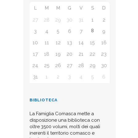
L
M
M
G
V
S
D
27
28
29
30
31
1
2
8
3
4
5
6
7
9
10
11
12
13
14
15
16
17
18
19
20
21
22
23
24
25
26
27
28
29
30
31
1
2
3
4
5
6
BIBLIOTECA
La Famiglia Comasca mette a
disposizione una biblioteca con
oltre 3500 volumi, molti dei quali
inerenti il territorio comasco e