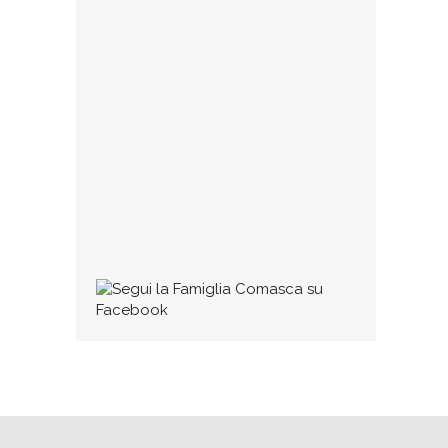
23 GENNAIO 2025
Collaborazioni
Se qualcuno ritiene di avere dei testi
(di qualunque tipo, poesie, dialetto,
commenti, impressioni, racconti,
ecc.) degni di pubblicazione può
1 MARZO 2016