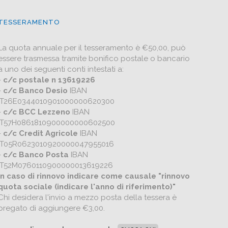
TESSERAMENTO
La quota annuale per il tesseramento è €50,00, può
essere trasmessa tramite bonifico postale o bancario
a uno dei seguenti conti intestati a:
-
c/c postale n 13619226
-
c/c Banco Desio
IBAN
IT26E0344010901000000620300
-
c/c BCC Lezzeno
IBAN
IT57H0861810900000000602500
-
c/c Credit Agricole
IBAN
IT05R0623010920000047955016
-
c/c Banco Posta
IBAN
IT52M0760110900000013619226
In caso di rinnovo indicare come causale "rinnovo
quota sociale (indicare l'anno di riferimento)"
Chi desidera l'invio a mezzo posta della tessera è
pregato di aggiungere €3,00.