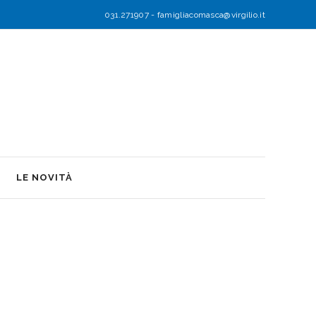
031.271907
-
famigliacomasca@virgilio.it
LE NOVITÀ