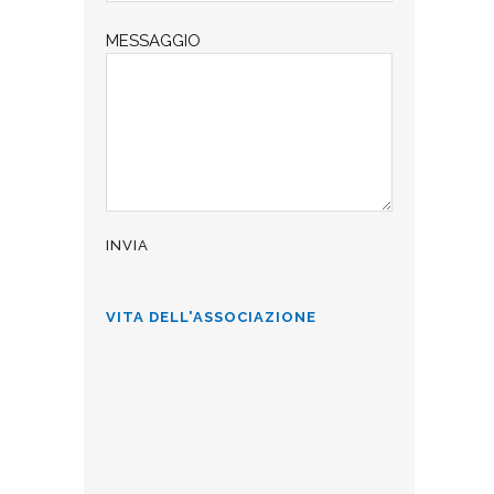
MESSAGGIO
VITA DELL'ASSOCIAZIONE
ALLA CÀ D’INDUSTRIA PER L’8
MARZO
La Famiglia Comasca allieta con
brani sia dialettali che in lingua, gli
ospiti della Ca' d'industria di Como