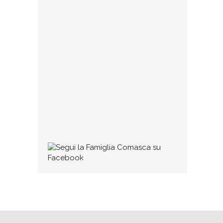
23 GENNAIO 2025
Collaborazioni
Se qualcuno ritiene di avere dei testi
(di qualunque tipo, poesie, dialetto,
commenti, impressioni, racconti,
ecc.) degni di pubblicazione può
1 MARZO 2016