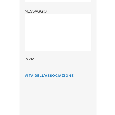
MESSAGGIO
VITA DELL'ASSOCIAZIONE
ALLA CÀ D’INDUSTRIA PER L’8
MARZO
La Famiglia Comasca allieta con
brani sia dialettali che in lingua, gli
ospiti della Ca' d'industria di Como