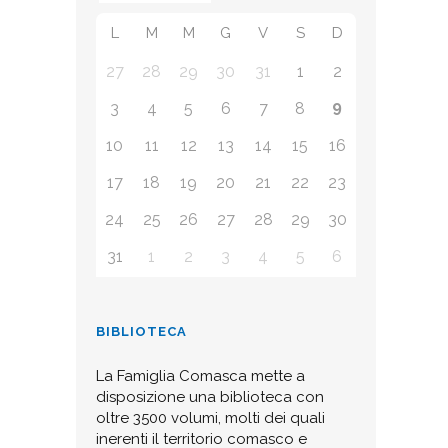
L
M
M
G
V
S
D
27
28
29
30
31
1
2
9
3
4
5
6
7
8
10
11
12
13
14
15
16
17
18
19
20
21
22
23
24
25
26
27
28
29
30
31
1
2
3
4
5
6
BIBLIOTECA
La Famiglia Comasca mette a
disposizione una biblioteca con
oltre 3500 volumi, molti dei quali
inerenti il territorio comasco e