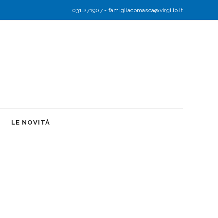
031.271907
-
famigliacomasca@virgilio.it
LE NOVITÀ