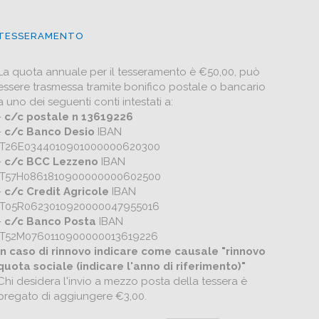
TESSERAMENTO
La quota annuale per il tesseramento è €50,00, può
essere trasmessa tramite bonifico postale o bancario
a uno dei seguenti conti intestati a:
-
c/c postale n 13619226
-
c/c Banco Desio
IBAN
IT26E0344010901000000620300
-
c/c BCC Lezzeno
IBAN
IT57H0861810900000000602500
-
c/c Credit Agricole
IBAN
IT05R0623010920000047955016
-
c/c Banco Posta
IBAN
IT52M0760110900000013619226
In caso di rinnovo indicare come causale "rinnovo
quota sociale (indicare l'anno di riferimento)"
Chi desidera l'invio a mezzo posta della tessera è
pregato di aggiungere €3,00.