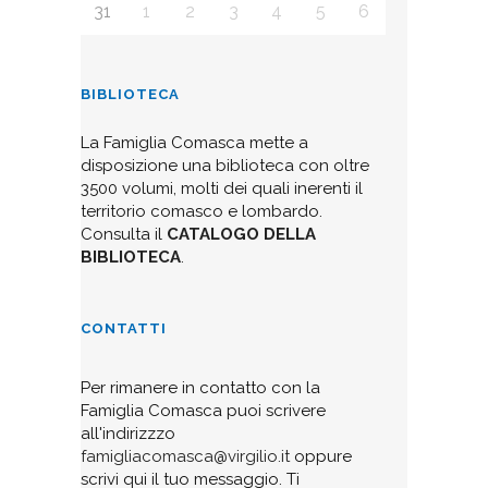
31
1
2
3
4
5
6
BIBLIOTECA
La Famiglia Comasca mette a
disposizione una biblioteca con oltre
3500 volumi, molti dei quali inerenti il
territorio comasco e lombardo.
Consulta il
CATALOGO DELLA
BIBLIOTECA
.
CONTATTI
Per rimanere in contatto con la
Famiglia Comasca puoi scrivere
all'indirizzzo
famigliacomasca@virgilio.it
oppure
scrivi qui il tuo messaggio. Ti