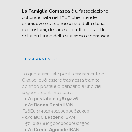
La Famiglia Comasca
è un’associazione
culturale nata nel 1969 che intende
promuovere la conoscenza della storia,
dei costumi, dell’arte e di tutti gli aspetti
della cultura e della vita sociale comasca.
TESSERAMENTO
La quota annuale per il tesseramento è
€50,00, può essere trasmessa tramite
bonifico postale o bancario a uno dei
seguenti conti intestati a:
-
c/c postale n 13619226
-
c/c Banco Desio
IBAN
IT26E0344010901000000620300
-
c/c BCC Lezzeno
IBAN
IT57H0861810900000000602500
-
c/c Credit Agricole
IBAN