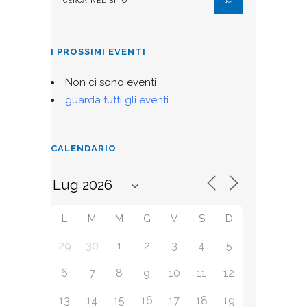
I PROSSIMI EVENTI
Non ci sono eventi
guarda tutti gli eventi
CALENDARIO
L
M
M
G
V
S
D
29
30
1
2
3
4
5
6
7
8
9
10
11
12
13
14
15
16
17
18
19