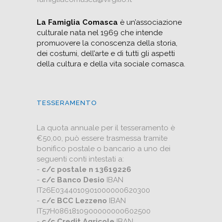
La Famiglia Comasca
è un’associazione
culturale nata nel 1969 che intende
promuovere la conoscenza della storia,
dei costumi, dell’arte e di tutti gli aspetti
della cultura e della vita sociale comasca.
TESSERAMENTO
La quota annuale per il tesseramento è
€50,00, può essere trasmessa tramite
bonifico postale o bancario a uno dei
seguenti conti intestati a:
-
c/c postale n 13619226
-
c/c Banco Desio
IBAN
IT26E0344010901000000620300
-
c/c BCC Lezzeno
IBAN
IT57H0861810900000000602500
-
c/c Credit Agricole
IBAN