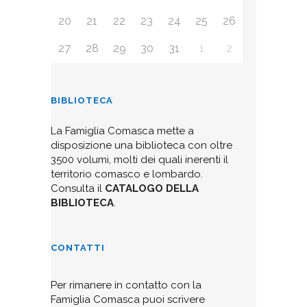
20
21
22
23
24
25
26
27
28
29
30
31
1
2
BIBLIOTECA
La Famiglia Comasca mette a
disposizione una biblioteca con oltre
3500 volumi, molti dei quali inerenti il
territorio comasco e lombardo.
Consulta il
CATALOGO DELLA
BIBLIOTECA
.
CONTATTI
Per rimanere in contatto con la
Famiglia Comasca puoi scrivere