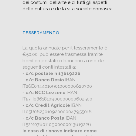
dei costumi, dell’arte e di tutti gli aspetti
della cultura e della vita sociale comasca.
TESSERAMENTO
La quota annuale per il tesseramento è
€50,00, può essere trasmessa tramite
bonifico postale o bancario a uno dei
seguenti conti intestati a:
-
c/c postale n 13619226
-
c/c Banco Desio
IBAN
IT26E0344010901000000620300
-
c/c BCC Lezzeno
IBAN
IT57H0861810900000000602500
-
c/c Credit Agricole
IBAN
IT05R0623010920000047955016
-
c/c Banco Posta
IBAN
IT52M0760110900000013619226
In caso di rinnovo indicare come