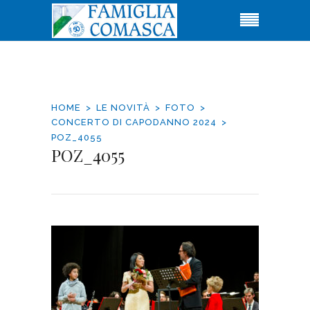
HOME
LE NOVITÀ
FOTO
CONCERTO DI CAPODANNO 2024
POZ_4055
POZ_4055