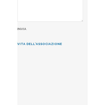
VITA DELL'ASSOCIAZIONE
ALLA CÀ D’INDUSTRIA PER L’8
MARZO
La Famiglia Comasca allieta con brani
sia dialettali che in lingua, gli ospiti
della Ca' d'industria di Como
8 MARZO 2025