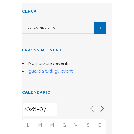
CERCA
I PROSSIMI EVENTI
Non ci sono eventi
guarda tutti gli eventi
CALENDARIO
L
M
M
G
V
S
D