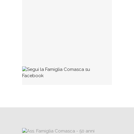
Collaborazioni
Se qualcuno ritiene di avere dei testi (di
qualunque tipo, poesie, dialetto,
commenti, impressioni, racconti, ecc.)
degni di pubblicazione può
1 MARZO 2016