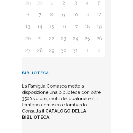
29
30
1
2
3
4
5
6
7
8
9
10
11
12
13
14
15
16
17
18
19
20
21
22
23
24
25
26
27
28
29
30
31
1
2
BIBLIOTECA
La Famiglia Comasca mette a
disposizione una biblioteca con oltre
3500 volumi, molti dei quali inerenti il
territorio comasco e lombardo.
Consulta il
CATALOGO DELLA
BIBLIOTECA
.