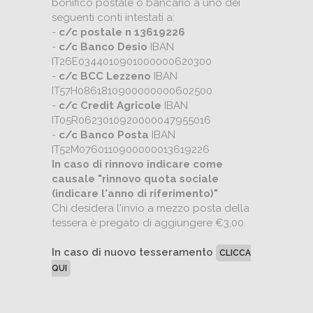
bonifico postale o bancario a uno dei
seguenti conti intestati a:
-
c/c postale n 13619226
-
c/c Banco Desio
IBAN
IT26E0344010901000000620300
-
c/c BCC Lezzeno
IBAN
IT57H0861810900000000602500
-
c/c Credit Agricole
IBAN
IT05R0623010920000047955016
-
c/c Banco Posta
IBAN
IT52M0760110900000013619226
In caso di rinnovo indicare come
causale "rinnovo quota sociale
(indicare l'anno di riferimento)"
Chi desidera l'invio a mezzo posta della
tessera è pregato di aggiungere €3,00.
In caso di nuovo tesseramento
CLICCA
QUI