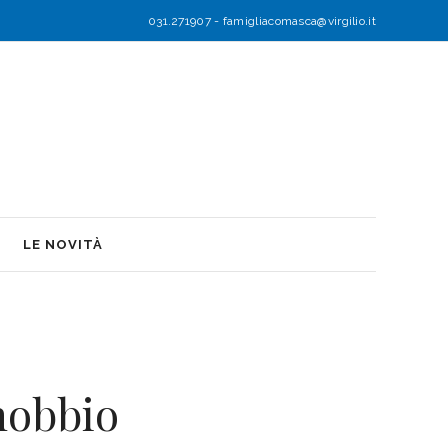
031.271907
-
famigliacomasca@virgilio.it
LE NOVITÀ
nobbio