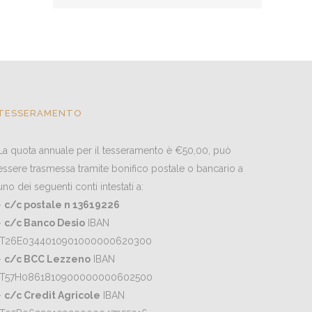
TESSERAMENTO
La quota annuale per il tesseramento è €50,00, può
essere trasmessa tramite bonifico postale o bancario a
uno dei seguenti conti intestati a:
-
c/c postale n 13619226
-
c/c Banco Desio
IBAN
IT26E0344010901000000620300
-
c/c BCC Lezzeno
IBAN
IT57H0861810900000000602500
-
c/c Credit Agricole
IBAN