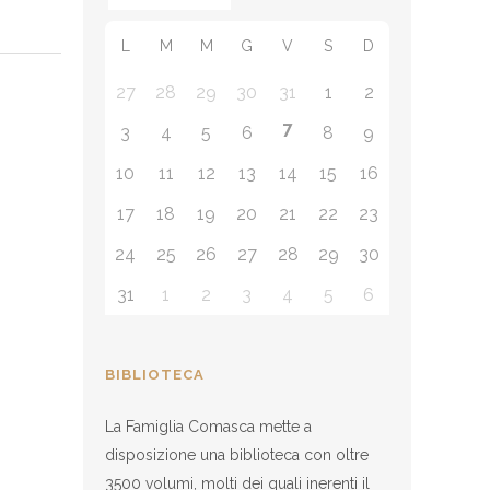
L
M
M
G
V
S
D
27
28
29
30
31
1
2
7
3
4
5
6
8
9
10
11
12
13
14
15
16
17
18
19
20
21
22
23
24
25
26
27
28
29
30
31
1
2
3
4
5
6
BIBLIOTECA
La Famiglia Comasca mette a
disposizione una biblioteca con oltre
3500 volumi, molti dei quali inerenti il