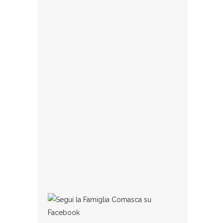
Comasca. Al termine dell’assemblea dei
soci tenuta nella sede di via Bonanomi,
la storica associazione
23 GENNAIO 2025
Collaborazioni
Se qualcuno ritiene di avere dei testi (di
qualunque tipo, poesie, dialetto,
commenti, impressioni, racconti, ecc.)
degni di pubblicazione può
1 MARZO 2016