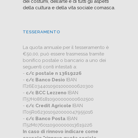
dei costumi, dell’arte e di tutti gli aspetti
della cultura e della vita sociale comasca.
TESSERAMENTO
La quota annuale per il tesseramento è
€50,00, può essere trasmessa tramite
bonifico postale o bancario a uno dei
seguenti conti intestati a:
-
c/c postale n 13619226
-
c/c Banco Desio
IBAN
IT26E0344010901000000620300
-
c/c BCC Lezzeno
IBAN
IT57H0861810900000000602500
-
c/c Credit Agricole
IBAN
IT05R0623010920000047955016
-
c/c Banco Posta
IBAN
IT52M0760110900000013619226
In caso di rinnovo indicare come