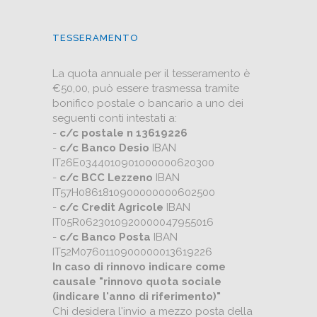
TESSERAMENTO
La quota annuale per il tesseramento è
€50,00, può essere trasmessa tramite
bonifico postale o bancario a uno dei
seguenti conti intestati a:
-
c/c postale n 13619226
-
c/c Banco Desio
IBAN
IT26E0344010901000000620300
-
c/c BCC Lezzeno
IBAN
IT57H0861810900000000602500
-
c/c Credit Agricole
IBAN
IT05R0623010920000047955016
-
c/c Banco Posta
IBAN
IT52M0760110900000013619226
In caso di rinnovo indicare come
causale "rinnovo quota sociale
(indicare l'anno di riferimento)"
Chi desidera l'invio a mezzo posta della