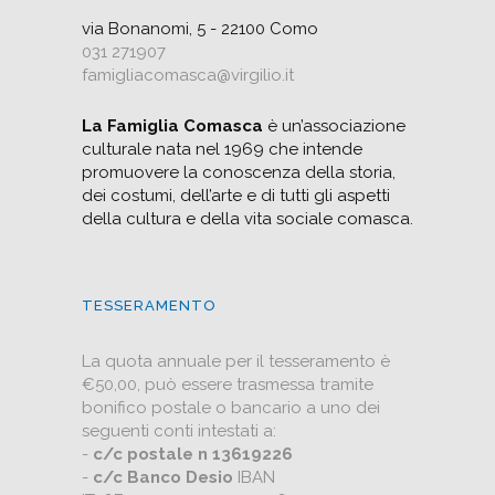
via Bonanomi, 5 - 22100 Como
031 271907
famigliacomasca@virgilio.it
La Famiglia Comasca
è un’associazione
culturale nata nel 1969 che intende
promuovere la conoscenza della storia,
dei costumi, dell’arte e di tutti gli aspetti
della cultura e della vita sociale comasca.
TESSERAMENTO
La quota annuale per il tesseramento è
€50,00, può essere trasmessa tramite
bonifico postale o bancario a uno dei
seguenti conti intestati a:
-
c/c postale n 13619226
-
c/c Banco Desio
IBAN