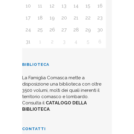
10
11
12
13
14
15
16
17
18
19
20
21
22
23
24
25
26
27
28
29
30
31
1
2
3
4
5
6
BIBLIOTECA
La Famiglia Comasca mette a
disposizione una biblioteca con oltre
3500 volumi, molti dei quali inerenti il
territorio comasco e lombardo.
Consulta il
CATALOGO DELLA
BIBLIOTECA
.
CONTATTI