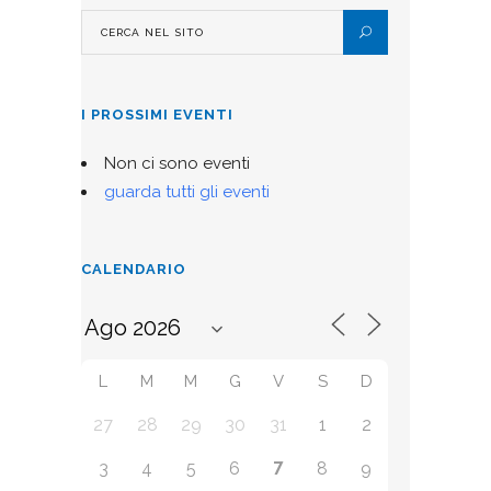
I PROSSIMI EVENTI
Non ci sono eventi
guarda tutti gli eventi
CALENDARIO
L
M
M
G
V
S
D
27
28
29
30
31
1
2
7
3
4
5
6
8
9