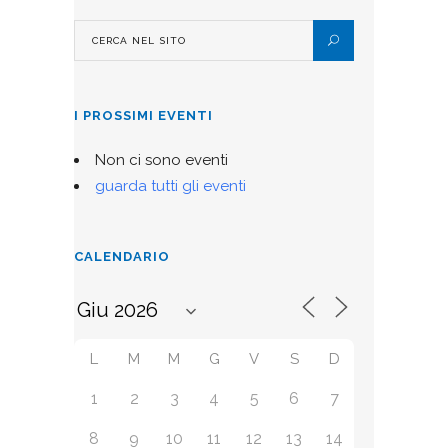
I PROSSIMI EVENTI
Non ci sono eventi
guarda tutti gli eventi
CALENDARIO
L
M
M
G
V
S
D
1
2
3
4
5
6
7
8
9
10
11
12
13
14