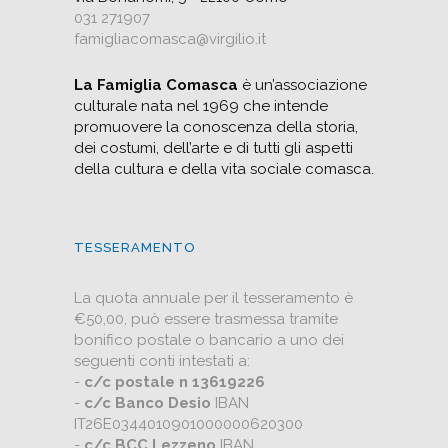
031 271907
famigliacomasca@virgilio.it
La Famiglia Comasca
è un’associazione
culturale nata nel 1969 che intende
promuovere la conoscenza della storia,
dei costumi, dell’arte e di tutti gli aspetti
della cultura e della vita sociale comasca.
TESSERAMENTO
La quota annuale per il tesseramento è
€50,00, può essere trasmessa tramite
bonifico postale o bancario a uno dei
seguenti conti intestati a:
-
c/c postale n 13619226
-
c/c Banco Desio
IBAN
IT26E0344010901000000620300
-
c/c BCC Lezzeno
IBAN