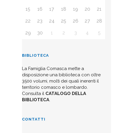
15
16
17
18
19
20
21
22
23
24
25
26
27
28
29
30
1
2
3
4
5
BIBLIOTECA
La Famiglia Comasca mette a
disposizione una biblioteca con oltre
3500 volumi, molti dei quali inerenti il
territorio comasco e lombardo.
Consulta il
CATALOGO DELLA
BIBLIOTECA
.
CONTATTI