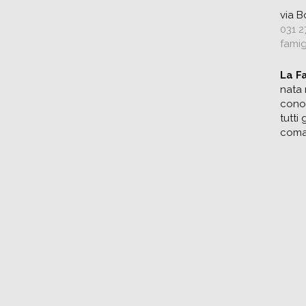
via 
031 2
famig
La F
nata 
conos
tutti
coma