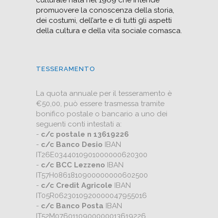
culturale nata nel 1969 che intende
promuovere la conoscenza della storia,
dei costumi, dell’arte e di tutti gli aspetti
della cultura e della vita sociale comasca.
TESSERAMENTO
La quota annuale per il tesseramento è
€50,00, può essere trasmessa tramite
bonifico postale o bancario a uno dei
seguenti conti intestati a:
-
c/c postale n 13619226
-
c/c Banco Desio
IBAN
IT26E0344010901000000620300
-
c/c BCC Lezzeno
IBAN
IT57H0861810900000000602500
-
c/c Credit Agricole
IBAN
IT05R0623010920000047955016
-
c/c Banco Posta
IBAN
IT52M0760110900000013619226