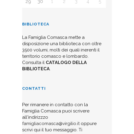
29
30
1
2
3
4
5
BIBLIOTECA
La Famiglia Comasca mette a
disposizione una biblioteca con oltre
3500 volumi, molti dei quali inerenti il
territorio comasco e lombardo.
Consulta il
CATALOGO DELLA
BIBLIOTECA
.
CONTATTI
Per rimanere in contatto con la
Famiglia Comasca puoi scrivere
all'indirizzzo
famigliacomasca@virgilio.it
oppure
scrivi qui il tuo messaggio. Ti