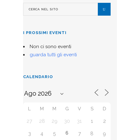
I PROSSIMI EVENTI
Non ci sono eventi
guarda tutti gli eventi
CALENDARIO
L
M
M
G
V
S
D
27
28
29
30
31
1
2
6
3
4
5
7
8
9