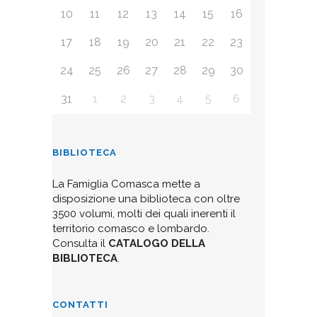
10
11
12
13
14
15
16
17
18
19
20
21
22
23
24
25
26
27
28
29
30
31
1
2
3
4
5
6
BIBLIOTECA
La Famiglia Comasca mette a
disposizione una biblioteca con oltre
3500 volumi, molti dei quali inerenti il
territorio comasco e lombardo.
Consulta il
CATALOGO DELLA
BIBLIOTECA
.
CONTATTI