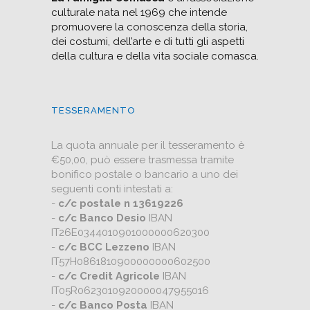
culturale nata nel 1969 che intende
promuovere la conoscenza della storia,
dei costumi, dell’arte e di tutti gli aspetti
della cultura e della vita sociale comasca.
TESSERAMENTO
La quota annuale per il tesseramento è
€50,00, può essere trasmessa tramite
bonifico postale o bancario a uno dei
seguenti conti intestati a:
-
c/c postale n 13619226
-
c/c Banco Desio
IBAN
IT26E0344010901000000620300
-
c/c BCC Lezzeno
IBAN
IT57H0861810900000000602500
-
c/c Credit Agricole
IBAN
IT05R0623010920000047955016
-
c/c Banco Posta
IBAN