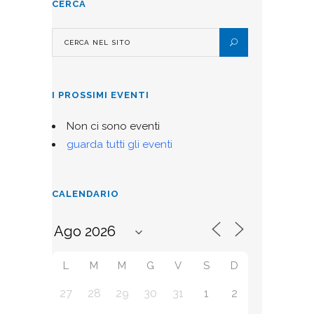
CERCA
I PROSSIMI EVENTI
Non ci sono eventi
guarda tutti gli eventi
CALENDARIO
L
M
M
G
V
S
D
27
28
29
30
31
1
2