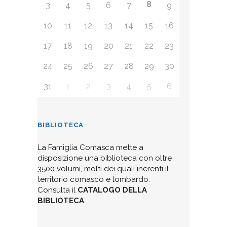
8
3
4
5
6
7
9
10
11
12
13
14
15
16
17
18
19
20
21
22
23
24
25
26
27
28
29
30
31
1
2
3
4
5
6
BIBLIOTECA
La Famiglia Comasca mette a
disposizione una biblioteca con oltre
3500 volumi, molti dei quali inerenti il
territorio comasco e lombardo.
Consulta il
CATALOGO DELLA
BIBLIOTECA
.