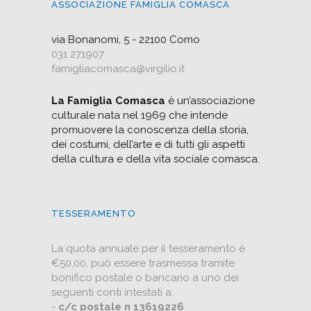
ASSOCIAZIONE FAMIGLIA COMASCA
via Bonanomi, 5 - 22100 Como
031 271907
famigliacomasca@virgilio.it
La Famiglia Comasca
è un’associazione
culturale nata nel 1969 che intende
promuovere la conoscenza della storia,
dei costumi, dell’arte e di tutti gli aspetti
della cultura e della vita sociale comasca.
TESSERAMENTO
La quota annuale per il tesseramento è
€50,00, può essere trasmessa tramite
bonifico postale o bancario a uno dei
seguenti conti intestati a:
-
c/c postale n 13619226