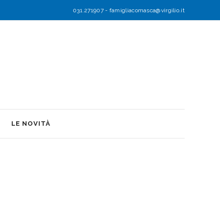
031.271907
-
famigliacomasca@virgilio.it
LE NOVITÀ