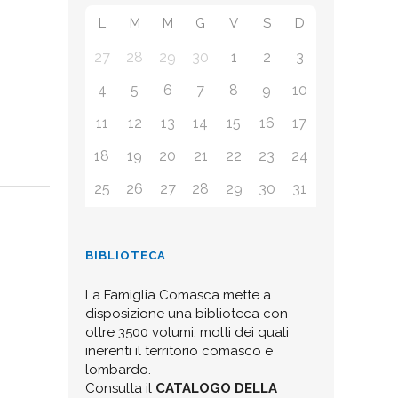
L
M
M
G
V
S
D
27
28
29
30
1
2
3
4
5
6
7
8
9
10
11
12
13
14
15
16
17
18
19
20
21
22
23
24
25
26
27
28
29
30
31
BIBLIOTECA
La Famiglia Comasca mette a
disposizione una biblioteca con
oltre 3500 volumi, molti dei quali
inerenti il territorio comasco e
lombardo.
Consulta il
CATALOGO DELLA