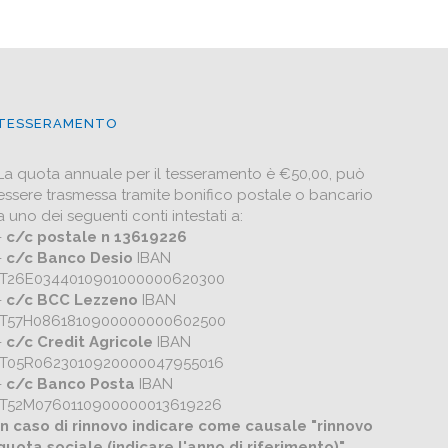
TESSERAMENTO
La quota annuale per il tesseramento è €50,00, può
essere trasmessa tramite bonifico postale o bancario
a uno dei seguenti conti intestati a:
-
c/c postale n 13619226
-
c/c Banco Desio
IBAN
IT26E0344010901000000620300
-
c/c BCC Lezzeno
IBAN
IT57H0861810900000000602500
-
c/c Credit Agricole
IBAN
IT05R0623010920000047955016
-
c/c Banco Posta
IBAN
IT52M0760110900000013619226
In caso di rinnovo indicare come causale "rinnovo
quota sociale (indicare l'anno di riferimento)"