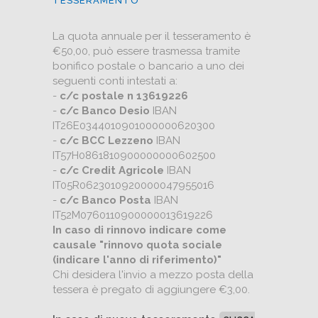
TESSERAMENTO
La quota annuale per il tesseramento è
€50,00, può essere trasmessa tramite
bonifico postale o bancario a uno dei
seguenti conti intestati a:
-
c/c postale n 13619226
-
c/c Banco Desio
IBAN
IT26E0344010901000000620300
-
c/c BCC Lezzeno
IBAN
IT57H0861810900000000602500
-
c/c Credit Agricole
IBAN
IT05R0623010920000047955016
-
c/c Banco Posta
IBAN
IT52M0760110900000013619226
In caso di rinnovo indicare come
causale "rinnovo quota sociale
(indicare l'anno di riferimento)"
Chi desidera l'invio a mezzo posta della
tessera è pregato di aggiungere €3,00.