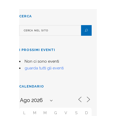
CERCA
I PROSSIMI EVENTI
Non ci sono eventi
guarda tutti gli eventi
CALENDARIO
L
M
M
G
V
S
D