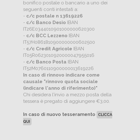
bonifico postale o bancario a uno dei
seguenti conti intestati a:
-
c/c postale n 13619226
-
c/c Banco Desio
IBAN
IT26E0344010901000000620300
-
c/c BCC Lezzeno
IBAN
IT57H0861810900000000602500
-
c/c Credit Agricole
IBAN
IT05R0623010920000047955016
-
c/c Banco Posta
IBAN
IT52M0760110900000013619226
In caso di rinnovo indicare come
causale "rinnovo quota sociale
(indicare l'anno di riferimento)"
Chi desidera l'invio a mezzo posta della
tessera è pregato di aggiungere €3,00.
In caso di nuovo tesseramento
CLICCA
QUI