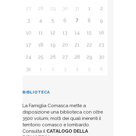
27
28
29
30
31
1
2
7
3
4
5
6
8
9
10
11
12
13
14
15
16
17
18
19
20
21
22
23
24
25
26
27
28
29
30
31
1
2
3
4
5
6
BIBLIOTECA
La Famiglia Comasca mette a
disposizione una biblioteca con oltre
3500 volumi, molti dei quali inerenti il
territorio comasco e lombardo.
Consulta il
CATALOGO DELLA