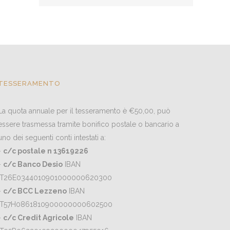
TESSERAMENTO
La quota annuale per il tesseramento è €50,00, può
essere trasmessa tramite bonifico postale o bancario a
uno dei seguenti conti intestati a:
-
c/c postale n 13619226
-
c/c Banco Desio
IBAN
IT26E0344010901000000620300
-
c/c BCC Lezzeno
IBAN
IT57H0861810900000000602500
-
c/c Credit Agricole
IBAN