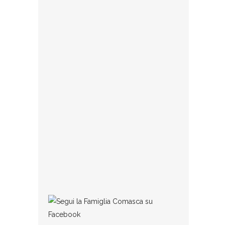
Comasca. Al termine dell’assemblea dei
soci tenuta nella sede di via Bonanomi,
la storica associazione
23 GENNAIO 2025
Collaborazioni
Se qualcuno ritiene di avere dei testi (di
qualunque tipo, poesie, dialetto,
commenti, impressioni, racconti, ecc.)
degni di pubblicazione può
1 MARZO 2016