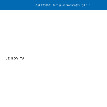
031.271907
-
famigliacomasca@virgilio.it
LE NOVITÀ