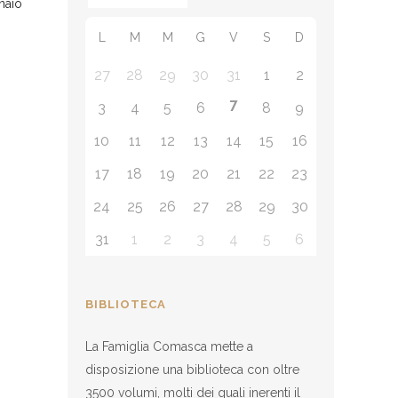
naio
L
M
M
G
V
S
D
27
28
29
30
31
1
2
7
3
4
5
6
8
9
10
11
12
13
14
15
16
17
18
19
20
21
22
23
24
25
26
27
28
29
30
31
1
2
3
4
5
6
BIBLIOTECA
La Famiglia Comasca mette a
disposizione una biblioteca con oltre
3500 volumi, molti dei quali inerenti il