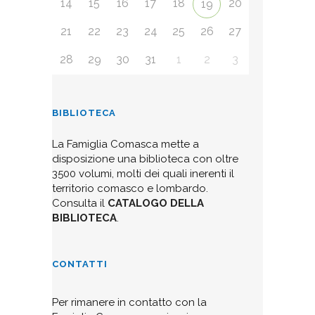
14
15
16
17
18
20
19
21
22
23
24
25
26
27
28
29
30
31
1
2
3
BIBLIOTECA
La Famiglia Comasca mette a
disposizione una biblioteca con oltre
3500 volumi, molti dei quali inerenti il
territorio comasco e lombardo.
Consulta il
CATALOGO DELLA
BIBLIOTECA
.
CONTATTI
Per rimanere in contatto con la