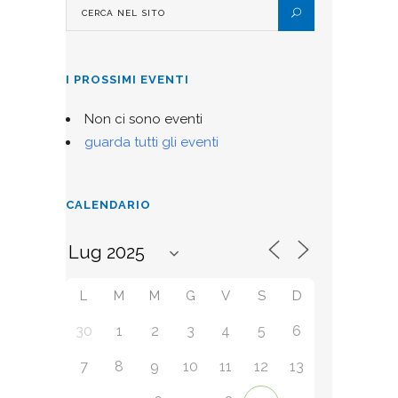
I PROSSIMI EVENTI
Non ci sono eventi
guarda tutti gli eventi
CALENDARIO
L
M
M
G
V
S
D
30
1
2
3
4
5
6
7
8
9
10
11
12
13