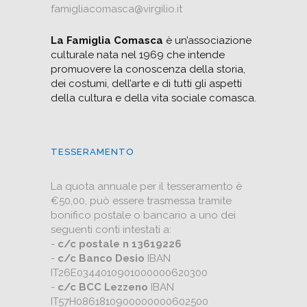
famigliacomasca@virgilio.it
La Famiglia Comasca
è un’associazione
culturale nata nel 1969 che intende
promuovere la conoscenza della storia,
dei costumi, dell’arte e di tutti gli aspetti
della cultura e della vita sociale comasca.
TESSERAMENTO
La quota annuale per il tesseramento è
€50,00, può essere trasmessa tramite
bonifico postale o bancario a uno dei
seguenti conti intestati a:
-
c/c postale n 13619226
-
c/c Banco Desio
IBAN
IT26E0344010901000000620300
-
c/c BCC Lezzeno
IBAN
IT57H0861810900000000602500