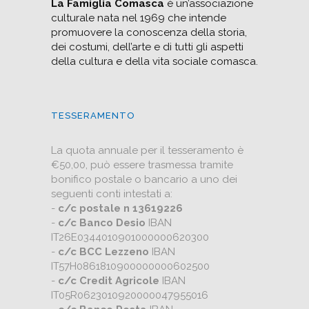
La Famiglia Comasca
è un’associazione
culturale nata nel 1969 che intende
promuovere la conoscenza della storia,
dei costumi, dell’arte e di tutti gli aspetti
della cultura e della vita sociale comasca.
TESSERAMENTO
La quota annuale per il tesseramento è
€50,00, può essere trasmessa tramite
bonifico postale o bancario a uno dei
seguenti conti intestati a:
-
c/c postale n 13619226
-
c/c Banco Desio
IBAN
IT26E0344010901000000620300
-
c/c BCC Lezzeno
IBAN
IT57H0861810900000000602500
-
c/c Credit Agricole
IBAN
IT05R0623010920000047955016