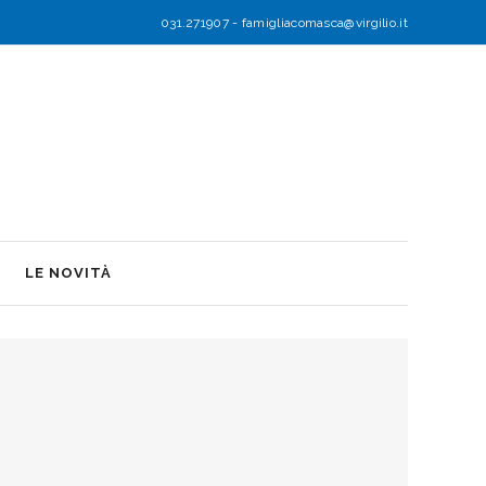
031.271907
-
famigliacomasca@virgilio.it
LE NOVITÀ