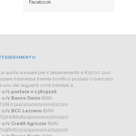
TESSERAMENTO
La quota annuale per il tesseramento è €50,00, può
essere trasmessa tramite bonifico postale o bancario
a uno dei seguenti conti intestati a:
-
c/c postale n 13619226
-
c/c Banco Desio
IBAN
IT26E0344010901000000620300
-
c/c BCC Lezzeno
IBAN
IT57H0861810900000000602500
-
c/c Credit Agricole
IBAN
IT05R0623010920000047955016