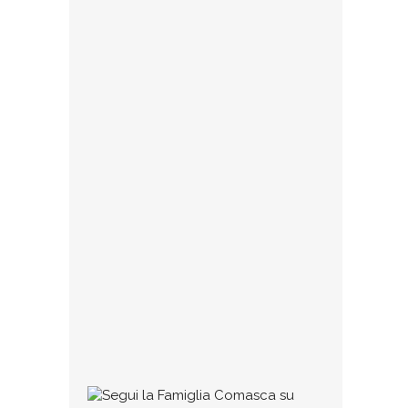
IL NUOVO CONSIGLIO
Cambio al vertice della Famiglia
Comasca. Al termine dell’assemblea
dei soci tenuta nella sede di via
Bonanomi, la storica associazione
23 GENNAIO 2025
Collaborazioni
Se qualcuno ritiene di avere dei testi
(di qualunque tipo, poesie, dialetto,
commenti, impressioni, racconti,
ecc.) degni di pubblicazione può
1 MARZO 2016