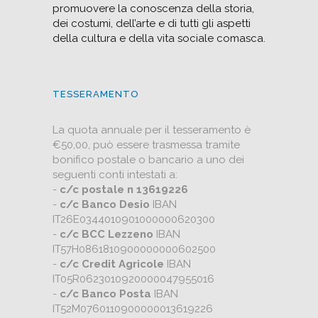
promuovere la conoscenza della storia,
dei costumi, dell’arte e di tutti gli aspetti
della cultura e della vita sociale comasca.
TESSERAMENTO
La quota annuale per il tesseramento è
€50,00, può essere trasmessa tramite
bonifico postale o bancario a uno dei
seguenti conti intestati a:
-
c/c postale n 13619226
-
c/c Banco Desio
IBAN
IT26E0344010901000000620300
-
c/c BCC Lezzeno
IBAN
IT57H0861810900000000602500
-
c/c Credit Agricole
IBAN
IT05R0623010920000047955016
-
c/c Banco Posta
IBAN
IT52M0760110900000013619226