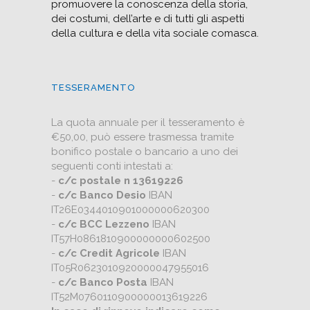
promuovere la conoscenza della storia,
dei costumi, dell’arte e di tutti gli aspetti
della cultura e della vita sociale comasca.
TESSERAMENTO
La quota annuale per il tesseramento è
€50,00, può essere trasmessa tramite
bonifico postale o bancario a uno dei
seguenti conti intestati a:
-
c/c postale n 13619226
-
c/c Banco Desio
IBAN
IT26E0344010901000000620300
-
c/c BCC Lezzeno
IBAN
IT57H0861810900000000602500
-
c/c Credit Agricole
IBAN
IT05R0623010920000047955016
-
c/c Banco Posta
IBAN
IT52M0760110900000013619226