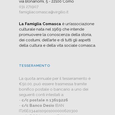
via Bonanomi, 5 - 22100 Como
031 271907
famigliacomasca@virgilio.it
La Famiglia Comasca
è un’associazione
culturale nata nel 1969 che intende
promuovere la conoscenza della storia,
dei costumi, dell’arte e di tutti gli aspetti
della cultura e della vita sociale comasca.
TESSERAMENTO
La quota annuale per il tesseramento è
€50,00, può essere trasmessa tramite
bonifico postale o bancario a uno dei
seguenti conti intestati a:
-
c/c postale n 13619226
-
c/c Banco Desio
IBAN
IT26E0344010901000000620300