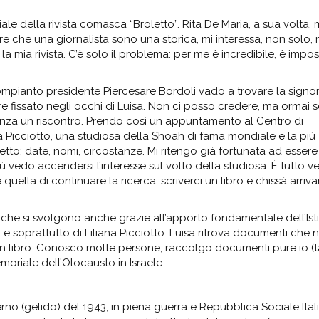
le della rivista comasca “Broletto”. Rita De Maria, a sua volta, 
re che una giornalista sono una storica, mi interessa, non solo,
 mia rivista. C’è solo il problema: per me è incredibile, è imposs
 compianto presidente Piercesare Bordoli vado a trovare la signor
e fissato negli occhi di Luisa. Non ci posso credere, ma ormai 
enza un riscontro. Prendo così un appuntamento al Centro di
 Picciotto, una studiosa della Shoah di fama mondiale e la più
etto: date, nomi, circostanze. Mi ritengo già fortunata ad essere
ù vedo accendersi l’interesse sul volto della studiosa. È tutto v
 quella di continuare la ricerca, scriverci un libro e chissà arriva
cerche si svolgono anche grazie all’apporto fondamentale dell’Isti
 soprattutto di Liliana Picciotto. Luisa ritrova documenti che 
un libro. Conosco molte persone, raccolgo documenti pure io (ta
emoriale dell’Olocausto in Israele.
no (gelido) del 1943; in piena guerra e Repubblica Sociale Ital