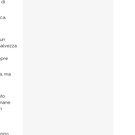
ALLA CÀ D’INDUSTRIA PER L’8
 di
MARZO
La Famiglia Comasca allieta con
rca,
brani sia dialettali che in lingua, gli
ospiti della Ca' d'industria di Como
 un
8 MARZO 2025
 salvezza
opre
36° EDIZIONE CONCERTO DI
CAPODANNO 2025
sa, ma
Con il capodanno 2025 abbiamo
festeggiato la trentaseiesima
edizione dell’ormai famoso
concerto augurale di inizio anno al
ato
Teatro Sociale di
imane
n
20 FEBBRAIO 2025
IL NUOVO CONSIGLIO
hanno