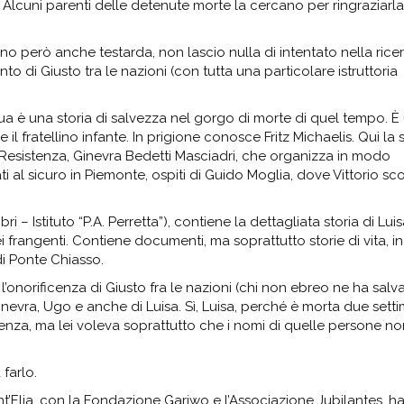
s. Alcuni parenti delle detenute morte la cercano per ringraziarla
ono però anche testarda, non lascio nulla di intentato nella rice
to di Giusto tra le nazioni (con tutta una particolare istruttoria
a è una storia di salvezza nel gorgo di morte di quel tempo. È
l fratellino infante. In prigione conosce Fritz Michaelis. Qui la
Resistenza, Ginevra Bedetti Masciadri, che organizza in modo
al sicuro in Piemonte, ospiti di Guido Moglia, dove Vittorio sc
ri – Istituto “P.A. Perretta”), contiene la dettagliata storia di Lui
frangenti. Contiene documenti, ma soprattutto storie di vita, in
di Ponte Chiasso.
’onorificenza di Giusto fra le nazioni (chi non ebreo ne ha salv
Ginevra, Ugo e anche di Luisa. Sì, Luisa, perché è morta due sett
cenza, ma lei voleva soprattutto che i nomi di quelle persone no
farlo.
nt’Elia, con la Fondazione Gariwo e l’Associazione Jubilantes, 