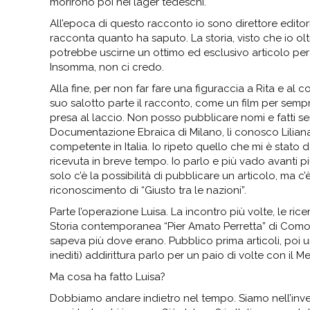
morirono poi nei lager tedeschi.
All’epoca di questo racconto io sono direttore editoria
racconta quanto ha saputo. La storia, visto che io olt
potrebbe uscirne un ottimo ed esclusivo articolo per la
Insomma, non ci credo.
Alla fine, per non far fare una figuraccia a Rita e al
suo salotto parte il racconto, come un film per sempr
presa al laccio. Non posso pubblicare nomi e fatti s
Documentazione Ebraica di Milano, lì conosco Liliana
competente in Italia. Io ripeto quello che mi è stato d
ricevuta in breve tempo. Io parlo e più vado avanti pi
solo c’è la possibilità di pubblicare un articolo, ma c’è
riconoscimento di “Giusto tra le nazioni”.
Parte l’operazione Luisa. La incontro più volte, le ri
Storia contemporanea “Pier Amato Perretta” di Como e
sapeva più dove erano. Pubblico prima articoli, poi 
inediti) addirittura parlo per un paio di volte con il M
Ma cosa ha fatto Luisa?
Dobbiamo andare indietro nel tempo. Siamo nell’inver