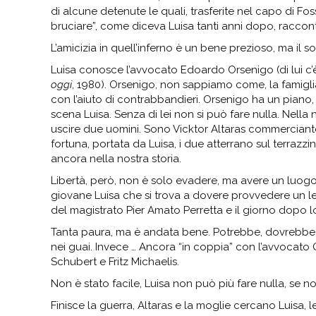
di alcune detenute le quali, trasferite nel capo di Fos
bruciare”, come diceva Luisa tanti anni dopo, raccont
L’amicizia in quell’inferno è un bene prezioso, ma il 
Luisa conosce l’avvocato Edoardo Orsenigo (di lui c’
oggi
, 1980). Orsenigo, non sappiamo come, la famiglia
con l’aiuto di contrabbandieri. Orsenigo ha un piano, 
scena Luisa. Senza di lei non si può fare nulla. Nella 
uscire due uomini. Sono Vicktor Altaras commerciant
fortuna, portata da Luisa, i due atterrano sul terraz
ancora nella nostra storia.
Libertà, però, non è solo evadere, ma avere un luogo s
giovane Luisa che si trova a dovere provvedere un l
del magistrato Pier Amato Perretta e il giorno dopo
Tanta paura, ma è andata bene. Potrebbe, dovrebbe fini
nei guai. Invece … Ancora “in coppia” con l’avvocato Or
Schubert e Fritz Michaelis.
Non è stato facile, Luisa non può più fare nulla, se 
Finisce la guerra, Altaras e la moglie cercano Luisa, l