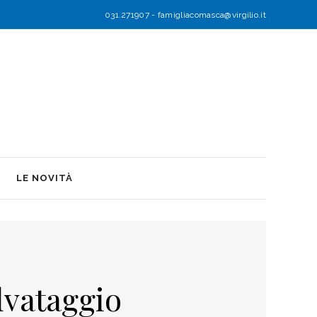
031.271907
-
famigliacomasca@virgilio.it
LE NOVITÀ
lvataggio