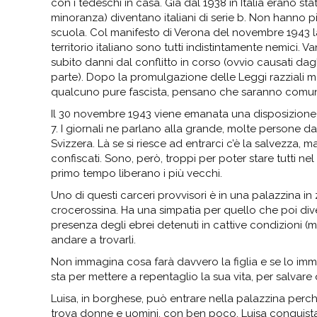
con i tedeschi in casa. Già dal 1938 in Italia erano stat
minoranza) diventano italiani di serie b. Non hanno p
scuola. Col manifesto di Verona del novembre 1943 la 
territorio italiano sono tutti indistintamente nemici. V
subito danni dal conflitto in corso (ovvio causati da
parte). Dopo la promulgazione delle Leggi razziali molt
qualcuno pure fascista, pensano che saranno comunqu
Il 30 novembre 1943 viene emanata una disposizione d
7. I giornali ne parlano alla grande, molte persone d
Svizzera. Là se si riesce ad entrarci c’è la salvezza, ma
confiscati. Sono, però, troppi per poter stare tutti nel
primo tempo liberano i più vecchi.
Uno di questi carceri provvisori è in una palazzina i
crocerossina. Ha una simpatia per quello che poi div
presenza degli ebrei detenuti in cattive condizioni (m
andare a trovarli.
Non immagina cosa farà davvero la figlia e se lo imm
sta per mettere a repentaglio la sua vita, per salvare q
Luisa, in borghese, può entrare nella palazzina perché
trova donne e uomini, con ben poco. Luisa conquista la 