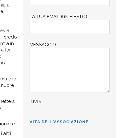
nia a
e.
LA TUA EMAIL (RICHIESTO)
eri e
ni credo
ntra in
MESSAGGIO
 a far
di
emo
 ma è la
e nuore
mettersi
o
VITA DELL'ASSOCIAZIONE
ioniere.
 altri