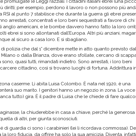
e promulgate le Leggi razziali. I cittadini italiani ebrei (una picc
iù diritti; per esempio, perdono il lavoro o non possono più and
RSI al punto 7 stabilisce che durante la guerra gli ebrei presen
anno arrestati, concentrati e loro beni sequestrati a favore di chi
gli anglo americani, e le bombe davvero hanno fatto la loro orrib
i ebrei si sono allontanati dall’Europa. Altri più anziani, magar
e al sicuro a casa loro. E si sbagliano.
i polizia che dal 1° dicembre mette in atto quanto previsto da
a Milano o dalla Brianza, dove erano sfollate, cercano di scappa
 sono, quasi tutti, rimandati indietro. Sono arrestati, i loro beni
 carcere cittadino, così si trovano luoghi di fortuna. Addirittura i
n zona caserme. Lì abita Luisa Colombo. È nata nel 1920, è una
enterà suo marito. I genitori hanno un negozio in zona. La voce
anca tutto) gira. È il padre di Luisa che le chiede di fare qualco
aginasse, la chiuderebbe in casa a chiave, perché la generosa 
uella di altri, per giunta sconosciuti.
 di guardia ci sono i carabinieri (lei li ricordava commossa). D
loro fiducia, da offrire ha solo la sua amicizia. Diventa, infatt