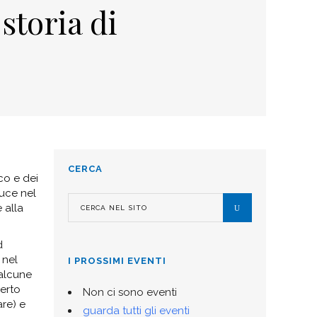
storia di
CERCA
co e dei
luce nel
 alla
d
 nel
I PROSSIMI EVENTI
 alcune
certo
Non ci sono eventi
re) e
guarda tutti gli eventi