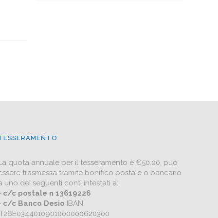
TESSERAMENTO
La quota annuale per il tesseramento è €50,00, può
essere trasmessa tramite bonifico postale o bancario
a uno dei seguenti conti intestati a:
-
c/c postale n 13619226
-
c/c Banco Desio
IBAN
IT26E0344010901000000620300