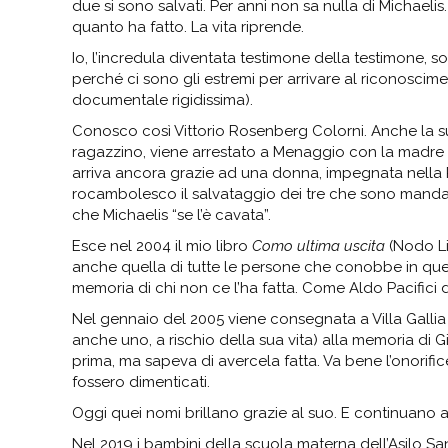
due si sono salvati. Per anni non sa nulla di Michaeli
quanto ha fatto. La vita riprende.
Io, l’incredula diventata testimone della testimone, s
perché ci sono gli estremi per arrivare al riconoscimen
documentale rigidissima).
Conosco così Vittorio Rosenberg Colorni. Anche la su
ragazzino, viene arrestato a Menaggio con la madre e i
arriva ancora grazie ad una donna, impegnata nella 
rocambolesco il salvataggio dei tre che sono mandati 
che Michaelis “se l’è cavata”.
Esce nel 2004 il mio libro
Como ultima uscita
(Nodo Lib
anche quella di tutte le persone che conobbe in quei 
memoria di chi non ce l’ha fatta. Come Aldo Pacifici 
Nel gennaio del 2005 viene consegnata a Villa Gallia l
anche uno, a rischio della sua vita) alla memoria di 
prima, ma sapeva di avercela fatta. Va bene l’onorifi
fossero dimenticati.
Oggi quei nomi brillano grazie al suo. E continuano a 
Nel 2019 i bambini della scuola materna dell’Asilo Sa