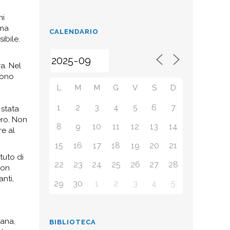
mi
 ma
CALENDARIO
ibile.
a. Nel
sono
L
M
M
G
V
S
D
1
2
3
4
5
6
7
 stata
ero. Non
8
9
10
11
12
13
14
re al
15
16
17
18
19
20
21
tuto di
22
23
24
25
26
27
28
non
nti,
29
30
1
2
3
4
5
iana,
BIBLIOTECA