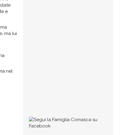
 state
Cambio al vertice della Famiglia
te e
Comasca. Al termine dell’assemblea
dei soci tenuta nella sede di via
Bonanomi, la storica associazione
tima
e, ma lui
23 GENNAIO 2025
Collaborazioni
una
Se qualcuno ritiene di avere dei testi
ria nel
(di qualunque tipo, poesie, dialetto,
commenti, impressioni, racconti,
ecc.) degni di pubblicazione può
1 MARZO 2016