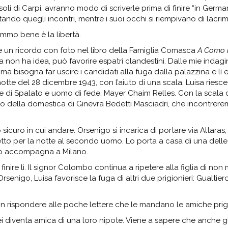
soli di Carpi, avranno modo di scriverle prima di finire “in Germa
ando quegli incontri, mentre i suoi occhi si riempivano di lacrim
sommo bene è la libertà.
è un ricordo con foto nel libro della Famiglia Comasca
A Como i
 non ha idea, può favorire espatri clandestini. Dalle mie indagi
ma bisogna far uscire i candidati alla fuga dalla palazzina e lì e
notte del 28 dicembre 1943, con l’aiuto di una scala, Luisa riesce
e di Spalato e uomo di fede, Mayer Chaim Relles. Con la scala 
zino della domestica di Ginevra Bedetti Masciadri, che incontrer
icuro in cui andare. Orsenigo si incarica di portare via Altaras,
etto per la notte al secondo uomo. Lo porta a casa di una dell
 lo accompagna a Milano.
re lì. Il signor Colombo continua a ripetere alla figlia di non 
senigo, Luisa favorisce la fuga di altri due prigionieri: Gualtier
non rispondere alle poche lettere che le mandano le amiche prig
ei diventa amica di una loro nipote. Viene a sapere che anche gli