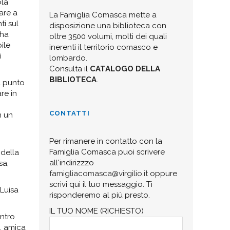
ola
are a
La Famiglia Comasca mette a
ti sul
disposizione una biblioteca con
 ha
oltre 3500 volumi, molti dei quali
ile
inerenti il territorio comasco e
i
lombardo.
Consulta il
CATALOGO DELLA
BIBLIOTECA
.
l punto
re in
CONTATTI
n un
Per rimanere in contatto con la
Famiglia Comasca puoi scrivere
 della
all'indirizzzo
sa,
famigliacomasca@virgilio.it
oppure
scrivi qui il tuo messaggio. Ti
Luisa
risponderemo al più presto.
IL TUO NOME (RICHIESTO)
entro
i, amica