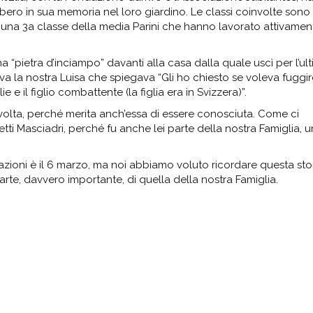
lbero in sua memoria nel loro giardino. Le classi coinvolte sono
 una 3a classe della media Parini che hanno lavorato attivamen
 “pietra d’inciampo” davanti alla casa dalla quale uscì per l’ul
ava la nostra Luisa che spiegava “Gli ho chiesto se voleva fuggir
e il figlio combattente (la figlia era in Svizzera)”.
a volta, perché merita anch’essa di essere conosciuta. Come ci
ti Masciadri, perché fu anche lei parte della nostra Famiglia, 
nazioni è il 6 marzo, ma noi abbiamo voluto ricordare questa sto
rte, davvero importante, di quella della nostra Famiglia.