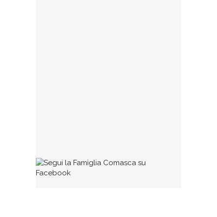
Bonanomi, la storica associazione
23 GENNAIO 2025
Collaborazioni
Se qualcuno ritiene di avere dei testi (di
qualunque tipo, poesie, dialetto,
commenti, impressioni, racconti, ecc.)
degni di pubblicazione può
1 MARZO 2016