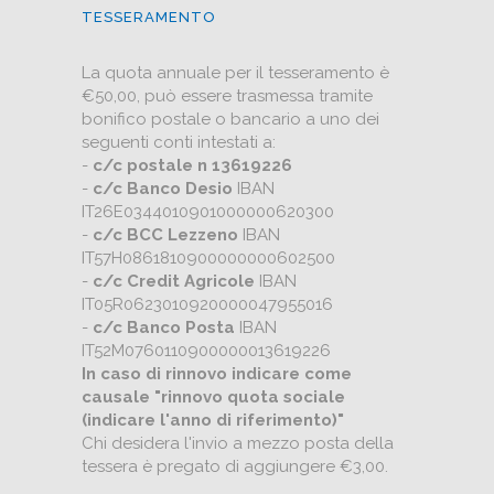
TESSERAMENTO
La quota annuale per il tesseramento è
€50,00, può essere trasmessa tramite
bonifico postale o bancario a uno dei
seguenti conti intestati a:
-
c/c postale n 13619226
-
c/c Banco Desio
IBAN
IT26E0344010901000000620300
-
c/c BCC Lezzeno
IBAN
IT57H0861810900000000602500
-
c/c Credit Agricole
IBAN
IT05R0623010920000047955016
-
c/c Banco Posta
IBAN
IT52M0760110900000013619226
In caso di rinnovo indicare come
causale "rinnovo quota sociale
(indicare l'anno di riferimento)"
Chi desidera l'invio a mezzo posta della
tessera è pregato di aggiungere €3,00.