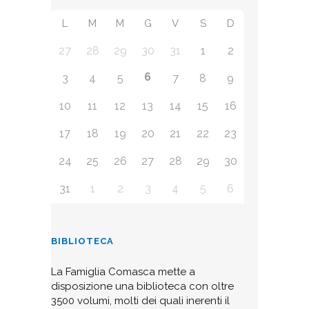
L
M
M
G
V
S
D
27
28
29
30
31
1
2
6
3
4
5
7
8
9
10
11
12
13
14
15
16
17
18
19
20
21
22
23
24
25
26
27
28
29
30
31
1
2
3
4
5
6
BIBLIOTECA
La Famiglia Comasca mette a
disposizione una biblioteca con oltre
3500 volumi, molti dei quali inerenti il