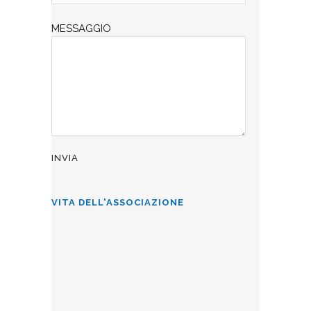
MESSAGGIO
VITA DELL'ASSOCIAZIONE
ALLA CÀ D’INDUSTRIA PER L’8
MARZO
La Famiglia Comasca allieta con brani
sia dialettali che in lingua, gli ospiti