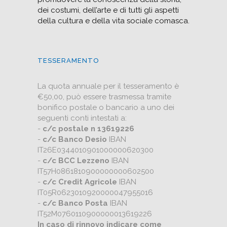
dei costumi, dell’arte e di tutti gli aspetti
della cultura e della vita sociale comasca.
TESSERAMENTO
La quota annuale per il tesseramento è
€50,00, può essere trasmessa tramite
bonifico postale o bancario a uno dei
seguenti conti intestati a:
-
c/c postale n 13619226
-
c/c Banco Desio
IBAN
IT26E0344010901000000620300
-
c/c BCC Lezzeno
IBAN
IT57H0861810900000000602500
-
c/c Credit Agricole
IBAN
IT05R0623010920000047955016
-
c/c Banco Posta
IBAN
IT52M0760110900000013619226
In caso di rinnovo indicare come