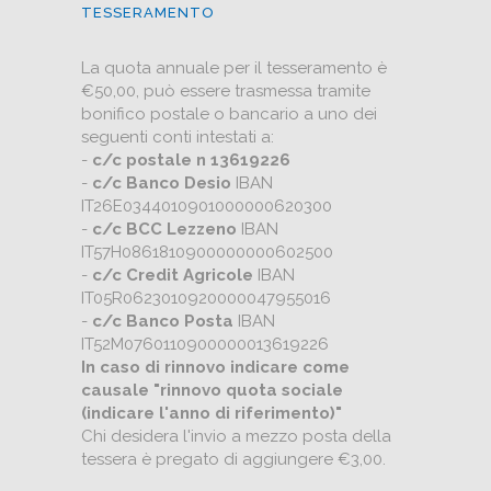
TESSERAMENTO
La quota annuale per il tesseramento è
€50,00, può essere trasmessa tramite
bonifico postale o bancario a uno dei
seguenti conti intestati a:
-
c/c postale n 13619226
-
c/c Banco Desio
IBAN
IT26E0344010901000000620300
-
c/c BCC Lezzeno
IBAN
IT57H0861810900000000602500
-
c/c Credit Agricole
IBAN
IT05R0623010920000047955016
-
c/c Banco Posta
IBAN
IT52M0760110900000013619226
In caso di rinnovo indicare come
causale "rinnovo quota sociale
(indicare l'anno di riferimento)"
Chi desidera l'invio a mezzo posta della
tessera è pregato di aggiungere €3,00.