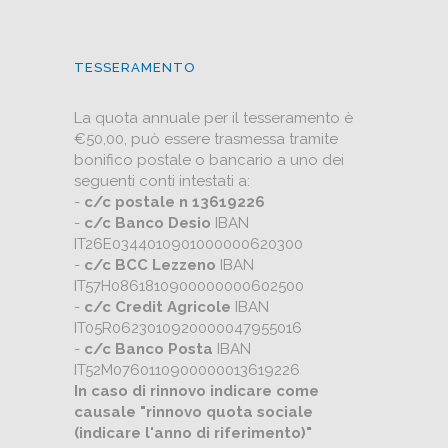
TESSERAMENTO
La quota annuale per il tesseramento è
€50,00, può essere trasmessa tramite
bonifico postale o bancario a uno dei
seguenti conti intestati a:
-
c/c postale n 13619226
-
c/c Banco Desio
IBAN
IT26E0344010901000000620300
-
c/c BCC Lezzeno
IBAN
IT57H0861810900000000602500
-
c/c Credit Agricole
IBAN
IT05R0623010920000047955016
-
c/c Banco Posta
IBAN
IT52M0760110900000013619226
In caso di rinnovo indicare come
causale "rinnovo quota sociale
(indicare l'anno di riferimento)"