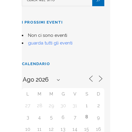
I PROSSIMI EVENTI
Non ci sono eventi
guarda tutti gli eventi
CALENDARIO
L
M
M
G
V
S
D
27
28
29
30
31
1
2
8
3
4
5
6
7
9
10
11
12
13
14
15
16