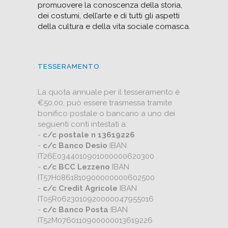
promuovere la conoscenza della storia,
dei costumi, dell’arte e di tutti gli aspetti
della cultura e della vita sociale comasca.
TESSERAMENTO
La quota annuale per il tesseramento è
€50,00, può essere trasmessa tramite
bonifico postale o bancario a uno dei
seguenti conti intestati a:
-
c/c postale n 13619226
-
c/c Banco Desio
IBAN
IT26E0344010901000000620300
-
c/c BCC Lezzeno
IBAN
IT57H0861810900000000602500
-
c/c Credit Agricole
IBAN
IT05R0623010920000047955016
-
c/c Banco Posta
IBAN
IT52M0760110900000013619226