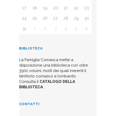
17
18
19
20
21
22
23
24
25
26
27
28
29
30
31
1
2
3
4
5
6
BIBLIOTECA
La Famiglia Comasca mette a
disposizione una biblioteca con oltre
3500 volumi, molti dei quali inerenti il
territorio comasco e lombardo.
Consulta il
CATALOGO DELLA
BIBLIOTECA
.
CONTATTI