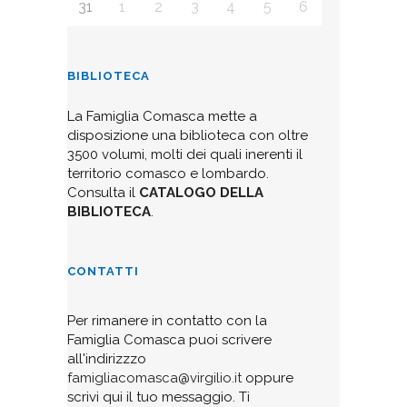
31
1
2
3
4
5
6
BIBLIOTECA
La Famiglia Comasca mette a
disposizione una biblioteca con oltre
3500 volumi, molti dei quali inerenti il
territorio comasco e lombardo.
Consulta il
CATALOGO DELLA
BIBLIOTECA
.
CONTATTI
Per rimanere in contatto con la
Famiglia Comasca puoi scrivere
all'indirizzzo
famigliacomasca@virgilio.it
oppure
scrivi qui il tuo messaggio. Ti