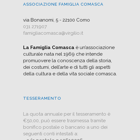
ASSOCIAZIONE FAMIGLIA COMASCA
via Bonanomi, 5 - 22100 Como
031 271907
famigliacomasca@virgilio.it
La Famiglia Comasca
è un’associazione
culturale nata nel 1969 che intende
promuovere la conoscenza della storia,
dei costumi, dell’arte e di tutti gli aspetti
della cultura e della vita sociale comasca.
TESSERAMENTO
La quota annuale per il tesseramento è
€50,00, può essere trasmessa tramite
bonifico postale o bancario a uno dei
seguenti conti intestati a: