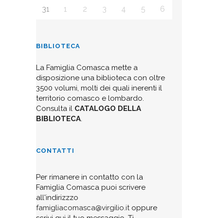
31
1
2
3
4
5
6
BIBLIOTECA
La Famiglia Comasca mette a
disposizione una biblioteca con oltre
3500 volumi, molti dei quali inerenti il
territorio comasco e lombardo.
Consulta il
CATALOGO DELLA
BIBLIOTECA
.
CONTATTI
Per rimanere in contatto con la
Famiglia Comasca puoi scrivere
all'indirizzzo
famigliacomasca@virgilio.it
oppure
scrivi qui il tuo messaggio. Ti