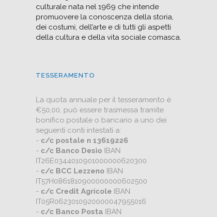
culturale nata nel 1969 che intende
promuovere la conoscenza della storia,
dei costumi, dell’arte e di tutti gli aspetti
della cultura e della vita sociale comasca.
TESSERAMENTO
La quota annuale per il tesseramento è
€50,00, può essere trasmessa tramite
bonifico postale o bancario a uno dei
seguenti conti intestati a:
-
c/c postale n 13619226
-
c/c Banco Desio
IBAN
IT26E0344010901000000620300
-
c/c BCC Lezzeno
IBAN
IT57H0861810900000000602500
-
c/c Credit Agricole
IBAN
IT05R0623010920000047955016
-
c/c Banco Posta
IBAN