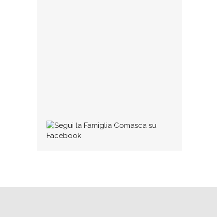
Collaborazioni
Se qualcuno ritiene di avere dei testi
(di qualunque tipo, poesie, dialetto,
commenti, impressioni, racconti,
ecc.) degni di pubblicazione può
1 MARZO 2016