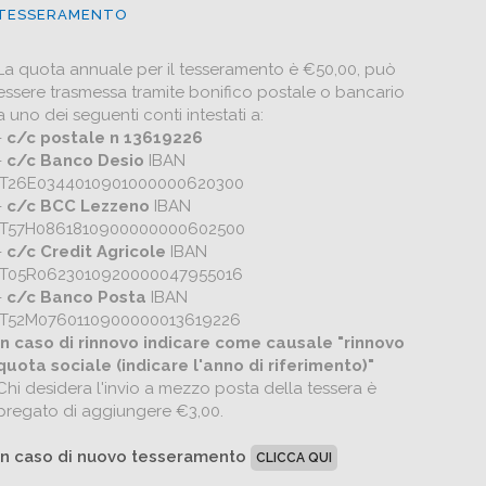
TESSERAMENTO
La quota annuale per il tesseramento è €50,00, può
essere trasmessa tramite bonifico postale o bancario
a uno dei seguenti conti intestati a:
-
c/c postale n 13619226
-
c/c Banco Desio
IBAN
IT26E0344010901000000620300
-
c/c BCC Lezzeno
IBAN
IT57H0861810900000000602500
-
c/c Credit Agricole
IBAN
IT05R0623010920000047955016
-
c/c Banco Posta
IBAN
IT52M0760110900000013619226
In caso di rinnovo indicare come causale "rinnovo
quota sociale (indicare l'anno di riferimento)"
Chi desidera l'invio a mezzo posta della tessera è
pregato di aggiungere €3,00.
In caso di nuovo tesseramento
CLICCA QUI