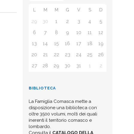
L
M
M
G
V
S
D
29
30
1
2
3
4
5
6
7
8
9
10
11
12
13
14
15
16
17
18
19
20
21
22
23
24
25
26
27
28
29
30
31
1
2
BIBLIOTECA
La Famiglia Comasca mette a
disposizione una biblioteca con
oltre 3500 volumi, molti dei quali
inerenti il territorio comasco e
lombardo.
Consulta il
CATALOGO DELLA