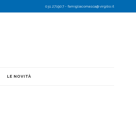
031.271907
-
famigliacomasca@virgilio.it
LE NOVITÀ