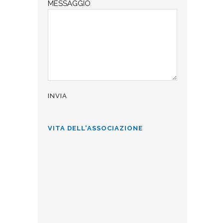
MESSAGGIO
VITA DELL'ASSOCIAZIONE
ALLA CÀ D’INDUSTRIA PER L’8
MARZO
La Famiglia Comasca allieta con
brani sia dialettali che in lingua, gli
ospiti della Ca' d'industria di Como