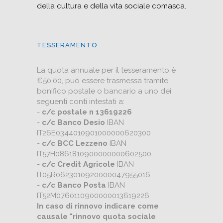
della cultura e della vita sociale comasca.
TESSERAMENTO
La quota annuale per il tesseramento è
€50,00, può essere trasmessa tramite
bonifico postale o bancario a uno dei
seguenti conti intestati a:
-
c/c postale n 13619226
-
c/c Banco Desio
IBAN
IT26E0344010901000000620300
-
c/c BCC Lezzeno
IBAN
IT57H0861810900000000602500
-
c/c Credit Agricole
IBAN
IT05R0623010920000047955016
-
c/c Banco Posta
IBAN
IT52M0760110900000013619226
In caso di rinnovo indicare come
causale "rinnovo quota sociale