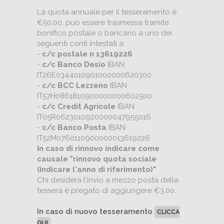
La quota annuale per il tesseramento è
€50,00, può essere trasmessa tramite
bonifico postale o bancario a uno dei
seguenti conti intestati a:
-
c/c postale n 13619226
-
c/c Banco Desio
IBAN
IT26E0344010901000000620300
-
c/c BCC Lezzeno
IBAN
IT57H0861810900000000602500
-
c/c Credit Agricole
IBAN
IT05R0623010920000047955016
-
c/c Banco Posta
IBAN
IT52M0760110900000013619226
In caso di rinnovo indicare come
causale "rinnovo quota sociale
(indicare l'anno di riferimento)"
Chi desidera l'invio a mezzo posta della
tessera è pregato di aggiungere €3,00.
In caso di nuovo tesseramento
CLICCA
QUI