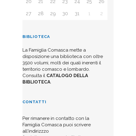
20
21
22
23
24
25
26
27
28
29
30
31
1
2
BIBLIOTECA
La Famiglia Comasca mette a
disposizione una biblioteca con oltre
3500 volumi, molti dei quali inerenti il
territorio comasco e lombardo.
Consulta il
CATALOGO DELLA
BIBLIOTECA
.
CONTATTI
Per rimanere in contatto con la
Famiglia Comasca puoi scrivere
all'indirizzzo