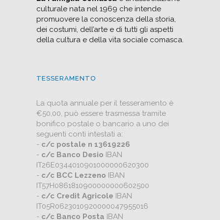
culturale nata nel 1969 che intende
promuovere la conoscenza della storia,
dei costumi, dell’arte e di tutti gli aspetti
della cultura e della vita sociale comasca.
TESSERAMENTO
La quota annuale per il tesseramento è
€50,00, può essere trasmessa tramite
bonifico postale o bancario a uno dei
seguenti conti intestati a:
-
c/c postale n 13619226
-
c/c Banco Desio
IBAN
IT26E0344010901000000620300
-
c/c BCC Lezzeno
IBAN
IT57H0861810900000000602500
-
c/c Credit Agricole
IBAN
IT05R0623010920000047955016
-
c/c Banco Posta
IBAN