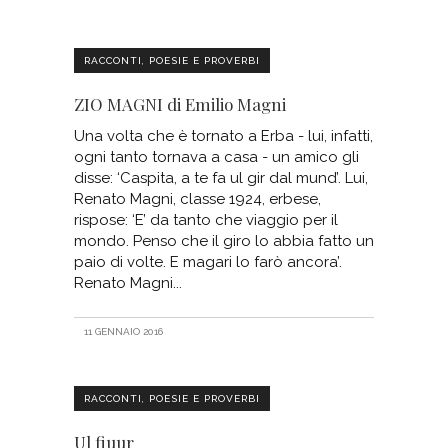
RACCONTI, POESIE E PROVERBI
ZIO MAGNI di Emilio Magni
Una volta che è tornato a Erba - lui, infatti,
ogni tanto tornava a casa - un amico gli
disse: ‘Caspita, a te fa ul gir dal mund’. Lui,
Renato Magni, classe 1924, erbese,
rispose: ‘E’ da tanto che viaggio per il
mondo. Penso che il giro lo abbia fatto un
paio di volte. E magari lo farò ancora’.
Renato Magni
11 GENNAIO 2016
RACCONTI, POESIE E PROVERBI
Ul fiuur