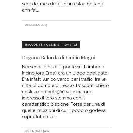
seer del mes de lüj, d'un estaa de tanti
ann fa!
20 GIUGNO 2019
RACCONTI, POESIE E PROVERBI
Dogana Balorda di Emilio Magni
Nei secoli passati il ponte sul Lambro a
Incino (ora Erba) era un luogo obbligato.
Era infatti l’unico varco per i traffici tra le
città di Como e di Lecco. I Visconti che lo
costruirono nel 1500 vi lasciarono
impresso il loro stemma con il
caratteristico biscione. Forse per una di
quelle intuizioni di cui il popolo godeva,
soprattutto nei
12 GENNAIO 2016