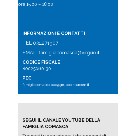
ore 15.00 – 18.00
INFORMAZIONI E CONTATTI
TEL
031.271907
EMAIL
famigliacomasca@virgilio.it
CODICE FISCALE
80025060130
PEC
famigliacomasca.pec@gruppointercom.it
SEGUI IL CANALE YOUTUBE DELLA
FAMIGLIA COMASCA
Troverai i video integrali dei concerti di