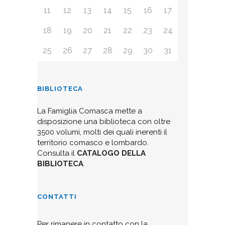
11
12
13
14
15
16
17
18
19
20
21
22
23
24
25
26
27
28
29
30
31
BIBLIOTECA
La Famiglia Comasca mette a
disposizione una biblioteca con oltre
3500 volumi, molti dei quali inerenti il
territorio comasco e lombardo.
Consulta il
CATALOGO DELLA
BIBLIOTECA
.
CONTATTI
Per rimanere in contatto con la