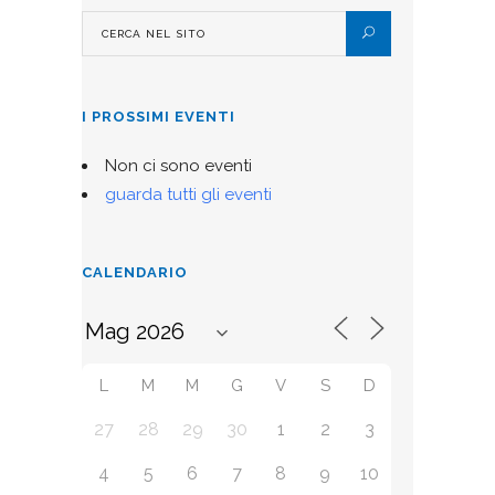
I PROSSIMI EVENTI
Non ci sono eventi
guarda tutti gli eventi
CALENDARIO
L
M
M
G
V
S
D
27
28
29
30
1
2
3
4
5
6
7
8
9
10