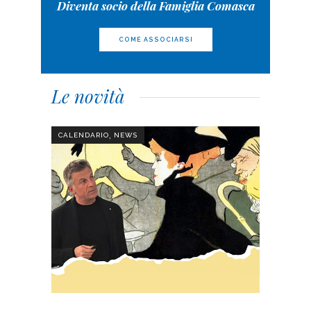
Diventa socio della Famiglia Comasca
COME ASSOCIARSI
Le novità
,
CALENDARIO
NEWS