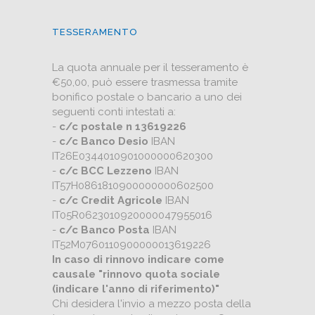
TESSERAMENTO
La quota annuale per il tesseramento è
€50,00, può essere trasmessa tramite
bonifico postale o bancario a uno dei
seguenti conti intestati a:
-
c/c postale n 13619226
-
c/c Banco Desio
IBAN
IT26E0344010901000000620300
-
c/c BCC Lezzeno
IBAN
IT57H0861810900000000602500
-
c/c Credit Agricole
IBAN
IT05R0623010920000047955016
-
c/c Banco Posta
IBAN
IT52M0760110900000013619226
In caso di rinnovo indicare come
causale "rinnovo quota sociale
(indicare l'anno di riferimento)"
Chi desidera l'invio a mezzo posta della